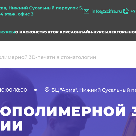
ква, Нижний Сусальный переулок 5,
info@2cifra.ru
+7
, 4 этаж, офис 3
КУРСЫ
О НАС
КОНСТРУКТОР КУРСА
ОНЛАЙН-КУРСЫ
ЛЕКТОРЫ
НО
олимерной 3D-печати в стоматологии
10:00-18:00
БЦ "Арма", Нижний Сусальный пер.
ТОПОЛИМЕРНОЙ 3
ГИИ