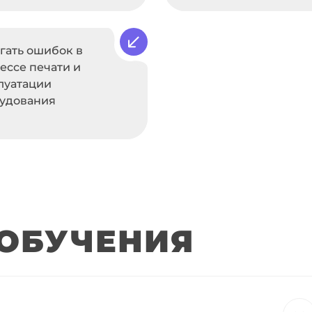
гать ошибок в
ессе печати и
луатации
удования
ОБУЧЕНИЯ