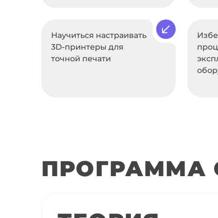
Научиться настраивать
Избе
3D-принтеры для
проц
точной печати
эксп
обор
ПРОГРАММА 