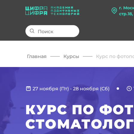
г. Мос
стр.18
Главная
Курсы
Курс по фотоп
27 ноября (Пт)
-
28 ноября (Сб)
КУРС ПО ФО
СТОМАТОЛО