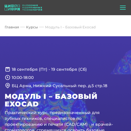
Главная
Курсы
Модуль I – Базовый Exocad
18 сентября (Пт)
-
19 сентября (Сб)
10:00-18:00
БЦ Арма, Нижний Сусальный пер. д.5 стр.18
МОДУЛЬ I – БАЗОВЫЙ
EXOCAD
Практический курс, предназначенный для
зубных техников, специалистов по
проектированию и печати (CAD/CAM) и врачей-
стоматологов, стремящихся освоить базовые