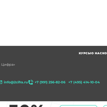
КУРСЫ
О НАС
КО
а Цифра»
info@2cifra.ru
+7 (991) 256-82-06
+7 (495) 414-10-04