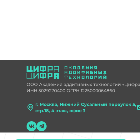
ООО Академия аддитивных технологий «Цифр
ИНН 5029270400 ОГРН 1225000064860
г. Москва, Нижний Сусальный переулок 5,
стр.18, 4 этаж, офис 3