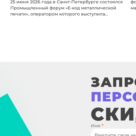
25 июня 2026 года в Санкт-Петербурге состоялся
фо
Промышленный форум «Е-код металлической
ма
печати», оператором которого выступила
пр
Академия аддитивных технологий «Цифра
ск
Цифра». Организатором мероприятия стала
ц
компания 3DVision при поддержке ИЛИСТ,
ме
VoxelDance, АТЛаС и Клуба молодых
пр
промышленников Санкт-Петербурга.
ин
Пе
Пе
АФ
ЗАПР
ПЕР
СК
Имя
*