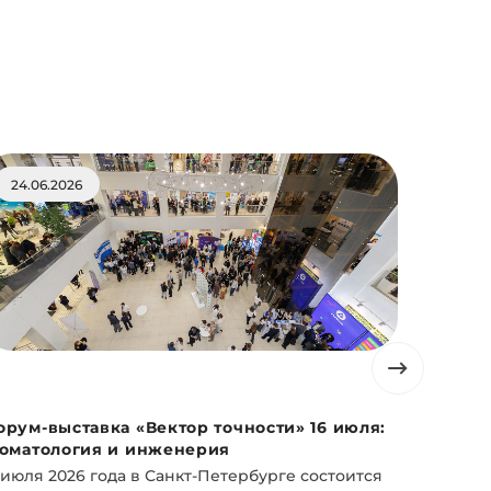
24.06.2026
22.06.
орум-выставка «Вектор точности» 16 июля:
Академи
томатология и инженерия
скидку 
 июля 2026 года в Санкт-Петербурге состоится
24 июня 