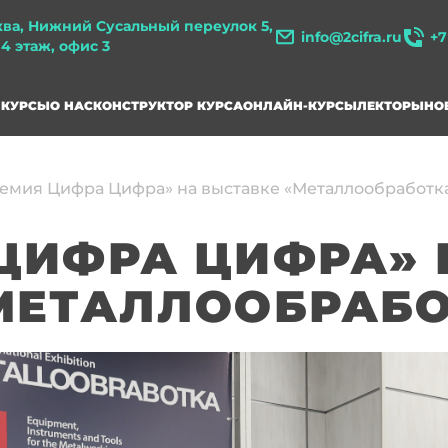
ква, Нижний Сусальный переулок 5,
info@2cifra.ru
+7
, 4 этаж, офис 3
КУРСЫ
О НАС
КОНСТРУКТОР КУРСА
ОНЛАЙН-КУРСЫ
ЛЕКТОРЫ
НО
емия Цифра Цифра» на выставке «Металлообработк
ЦИФРА ЦИФРА» 
МЕТАЛЛООБРАБО