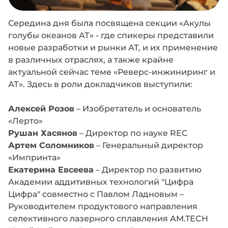
Середина дня была посвящена секции «Акулы
голубы океанов АТ» - где спикеры представили
новые разработки и рынки АТ, и их применение
в различных отраслях, а также крайне
актуальной сейчас теме «Реверс-инжиниринг и
АТ». Здесь в роли докладчиков выступили:
Алексей Розов
– Изобретатель и основатель
«Лерто»
Рушан Хасянов
– Директор по науке REC
Артем Соломников
– Генеральный директор
«Импринта»
Екатерина Евсеева
– Директор по развитию
Академии аддитивных технологий "Цифра
Цифра" совместно с Павлом Ладновым –
Руководителем продуктового направления
селективного лазерного сплавления AM.TECH