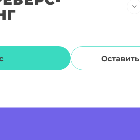
НГ
с
Оставить