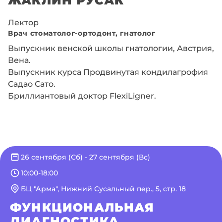
Лектор
Врач стоматолог-ортодонт, гнатолог
Выпускник венской школы гнатологии, Австрия,
Вена.
Выпускник курса Продвинутая кондилагрофия
Садао Сато.
Бриллиантовый доктор FlexiLigner.
26 сентября (Сб) - 27 сентября (Вс)
10:00-18:00
БЦ "Арма", Нижний Сусальный пер., 5, стр. 18
ФУНКЦИОНАЛЬНАЯ
ДИАГНОСТИКА