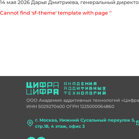
14 мая 2026 Дарья Дмитриева, генеральный директ
Cannot find 'sf-theme' template with page ''
ООО Академия аддитивных технологий «Цифр
ИНН 5029270400 ОГРН 1225000064860
г. Москва, Нижний Сусальный переулок 5,
стр.18, 4 этаж, офис 3