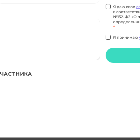
Я даю свое
с
в соответств
№152-ФЗ «О п
определенных
*
Я принимаю
УЧАСТНИКА