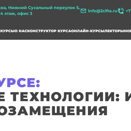
ква, Нижний Сусальный переулок 5,
info@2cifra.ru
+7
, 4 этаж, офис 3
КУРСЫ
О НАС
КОНСТРУКТОР КУРСА
ОНЛАЙН-КУРСЫ
ЛЕКТОРЫ
НО
УРСЕ:
 ТЕХНОЛОГИИ: 
ТОЗАМЕЩЕНИЯ