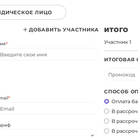
ДИЧЕСКОЕ ЛИЦО
ИТОГО
ДОБАВИТЬ УЧАСТНИКА
Участник
1
мя
*
ИТОГОВАЯ
СПОСОБ О
mail
*
Оплата ба
В рассроч
В рассроч
ариф
В рассроч