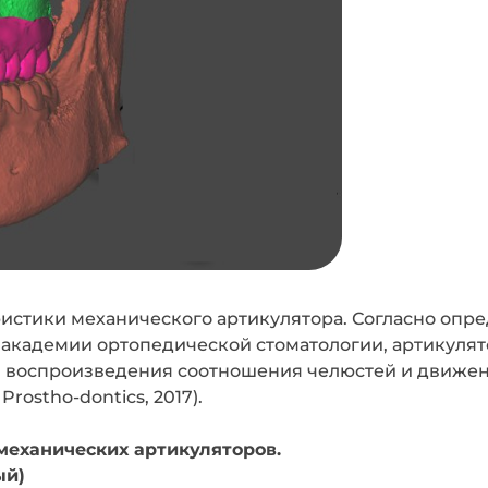
еристики механического артикулятора. Согласно оп
академии ортопедической стоматологии, артикуля
 воспроизведения соотношения челюстей и движени
rostho-dontics, 2017).
механических артикуляторов.
ый)