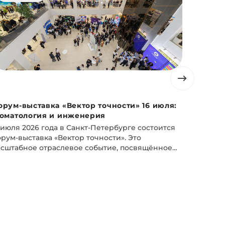
орум-выставка «Вектор точности» 16 июля:
Академи
томатология и инженерия
скидку 
 июля 2026 года в Санкт-Петербурге состоится
24 июня 
рум-выставка «Вектор точности». Это
В честь 
сштабное отраслевое событие, посвящённое
акцию: с
актическому применению технологий 3D-
с 22 июн
анирования, аддитивного производства и
ифровых решений в промышленности,
дицине и стоматологии. Площадкой
оведения станет Технополис Политех –
новационное пространство Санкт-
тербургского политехнического университета