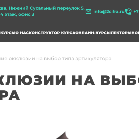
ква, Нижний Сусальный переулок 5,
info@2cifra.ru
+7
, 4 этаж, офис 3
КУРСЫ
О НАС
КОНСТРУКТОР КУРСА
ОНЛАЙН-КУРСЫ
ЛЕКТОРЫ
НО
ие окклюзии на выбор типа артикулятора
КЛЮЗИИ НА ВЫБ
РА