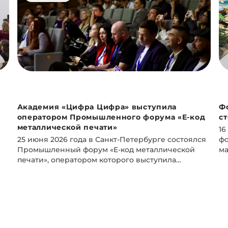
Академия «Цифра Цифра» выступила
Ф
оператором Промышленного форума «Е-код
с
металлической печати»
16
25 июня 2026 года в Санкт-Петербурге состоялся
фо
Промышленный форум «Е-код металлической
ма
печати», оператором которого выступила
пр
Академия аддитивных технологий «Цифра
ск
Цифра». Организатором мероприятия стала
ц
компания 3DVision при поддержке ИЛИСТ,
ме
VoxelDance, АТЛаС и Клуба молодых
пр
промышленников Санкт-Петербурга.
ин
Пе