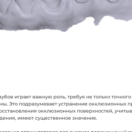
бов играет важную роль, требуя не только точного
мы. Это подразумевает устранение окклюзионных 
осстановления окклюзионных поверхностей, учитыв
дения, имеют существенное значение.
зование артикуляторов для анализа перемещений 