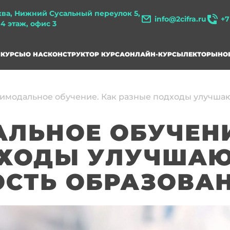
ква, Нижний Сусальный переулок 5,
info@2cifra.ru
+7
, 4 этаж, офис 3
КУРСЫ
О НАС
КОНСТРУКТОР КУРСА
ОНЛАЙН-КУРСЫ
ЛЕКТОРЫ
НО
имодальное обучение. Как разные подходы улучша
ЛЬНОЕ ОБУЧЕНИ
ДХОДЫ УЛУЧША
СТЬ ОБРАЗОВА