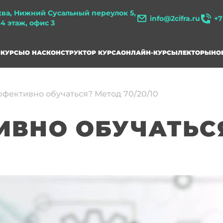
ква, Нижний Сусальный переулок 5,
info@2cifra.ru
+7
, 4 этаж, офис 3
КУРСЫ
О НАС
КОНСТРУКТОР КУРСА
ОНЛАЙН-КУРСЫ
ЛЕКТОРЫ
НО
ффективно обучаться? Метод 70/20/10
ИВНО ОБУЧАТЬС